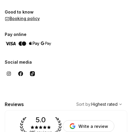
Good to know
Booking policy
Pay online
Social media
,
Highest rated
Sort
Reviews
Sort by
:
Highest rated
5.0
Write a review