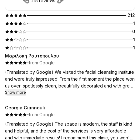
215 reviews
212
1
0
1
1
Μαριλοπη Ραυτοπουλου
·
·
from Google
(Translated by Google) We visited the facial cleansing institute
and were truly impressed! From the first moment the place won
us over: spotlessly clean, beautifully decorated and with great
attention to every detail. It seems that it has been created with
Show more
a lot of passion and professionalism.
Georgia Giannouli
The girls were excellent, kind, smiling and made us feel
·
·
from Google
comfortable from the start. The facial cleansing was done with
(Translated by Google) The space is modern, the staff is kind
care and professionalism, while they explained every step of
and helpful, and the cost of the services is very affordable
the process to us.
and with immediate results! I recommend this clinic, you won't