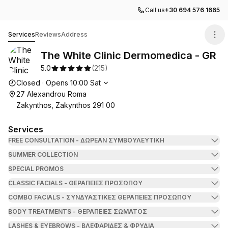
Call us
+30 694 576 1665
The White Clinic Dermomedica - GR
Services
Reviews
Address
The White Clinic Dermomedica - GR
5.0
(
215
)
Opening hours
Closed
·
Opens
10:00
Sat
27 Alexandrou Roma
Zakynthos, Zakynthos 291 00
Services
FREE CONSULTATION - ΔΩΡΕΑΝ ΣΥΜΒΟΥΛΕΥΤΙΚΗ
SUMMER COLLECTION
SPECIAL PROMOS
CLASSIC FACIALS - ΘΕΡΑΠΕΙΕΣ ΠΡΟΣΩΠΟΥ
COMBO FACIALS - ΣΥΝΔΥΑΣΤΙΚΕΣ ΘΕΡΑΠΕΙΕΣ ΠΡΟΣΩΠΟΥ
BODY TREATMENTS - ΘΕΡΑΠΕΙΕΣ ΣΩΜΑΤΟΣ
LASHES & EYEBROWS - ΒΛΕΦΑΡΙΔΕΣ & ΦΡΥΔΙΑ